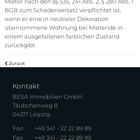
Mieter nach den §§ 535, 241 Abs. 2, § 280 Abs. 1
BGB zum Schadensersatz verpflichtet ist,
wenn er eine in neutraler Dekoration
übernommene Wohnung bei Mietende in
einem ausgefallenen farblichen Zustand
zurückgibt.
Zurück
Kontakt
BESA Immobilien GmbH
Täubchenweg 8
04317 Leipzig
Fon
+49 341 - 22 22 89 89
Fax
+49 341 - 22 22 89 99